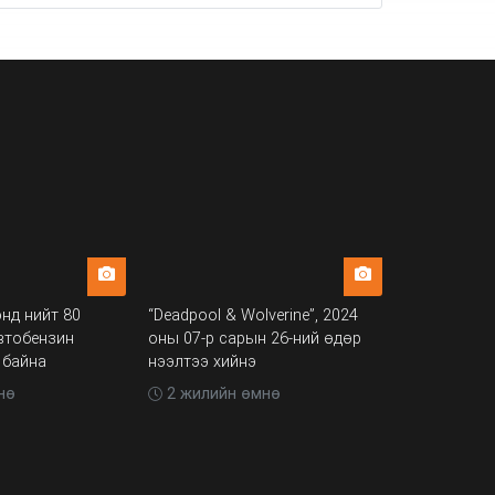
нд нийт 80
“Deadpool & Wolverine”, 2024
Дуучин Нар
втобензин
оны 07-р сарын 26-ний өдөр
Ногоон нам
 байна
нээлтээ хийнэ
2 жилийн
нө
2 жилийн өмнө