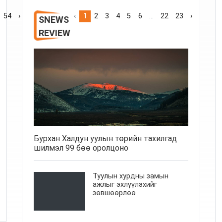
54
›
‹
1
2
3
4
5
6
...
22
23
›
SNEWS
REVIEW
Бурхан Халдун уулын төрийн тахилгад
шилмэл 99 бөө оролцоно
Туулын хурдны замын
ажлыг эхлүүлэхийг
зөвшөөрлөө