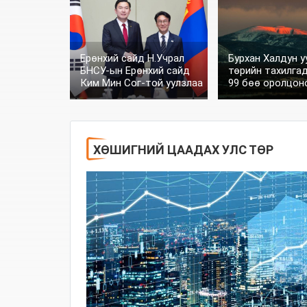
Ерөнхий сайд Н.Учрал
Бурхан Халдун 
БНСУ-ын Ерөнхий сайд
төрийн тахилга
Ким Мин Сог-той уулзлаа
99 бөө оролцон
ХӨШИГНИЙ ЦААДАХ УЛС ТӨР