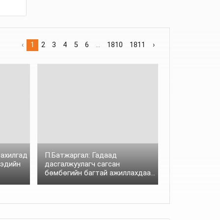
‹
1
2
3
4
5
6
...
1810
1811
›
тахилгад
П.Батжаргал: Гадаад
гэдийн
дасгалжуулагч сагсан
бөмбөгийн багтай ажиллахдаа
монгол хүний сэтгэлзүйн
онцлогийг мэдэрч чаддаггүй