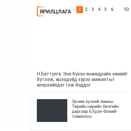
‹
1
2
3
4
5
6
...
53
ЯРИЛЦЛАГА
Н.Баттулга: Энэ бүхэн өнөөдрийн намайг
бүтээж, ирээдүйд хүрэх амжилтыг
илэрхийлдэг гэж боддог
Эрчим хүчний яамны
Төрийн нарийн бичгийн
даргаар Б.Ерэн-Өлзийг
томиллоо