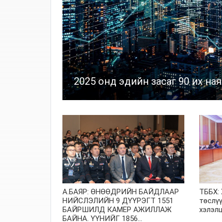
2025 онд эдийн засаг 90 их ная
А.БАЯР: ӨНӨӨДРИЙН БАЙДЛААР
ТББХ:
НИЙСЛЭЛИЙН 9 ДҮҮРЭГТ 1551
төслүү
БАЙРШИЛД КАМЕР АЖИЛЛАЖ
хэлэл
БАЙНА. ҮҮНИЙГ 1856