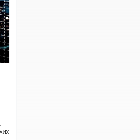
”
БАЙХ