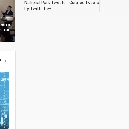
National Park Tweets - Curated tweets
by TwitterDev
галтад
лтныг
2
›