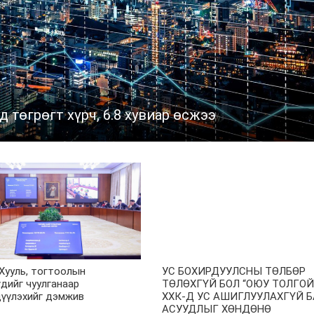
д төгрөгт хүрч, 6.8 хувиар өсжээ
 Хууль, тогтоолын
УС БОХИРДУУЛСНЫ ТӨЛБӨР
дийг чуулганаар
ТӨЛӨХГҮЙ БОЛ “ОЮУ ТОЛГОЙ
цүүлэхийг дэмжив
ХХК-Д УС АШИГЛУУЛАХГҮЙ 
АСУУДЛЫГ ХӨНДӨНӨ