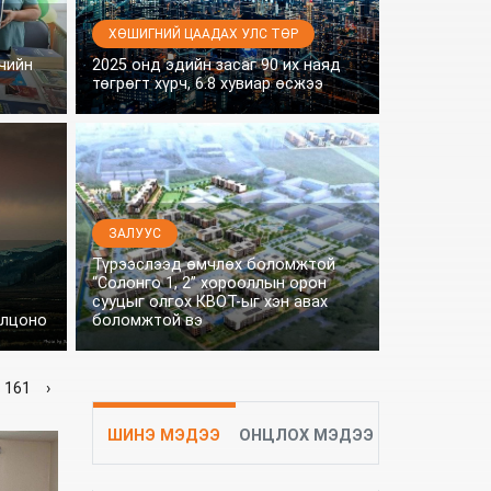
ХӨШИГНИЙ ЦААДАХ УЛС ТӨР
чийн
2025 онд эдийн засаг 90 их наяд
төгрөгт хүрч, 6.8 хувиар өсжээ
ЗАЛУУС
Түрээслээд өмчлөх боломжтой
“Солонго 1, 2” хорооллын орон
сууцыг олгох КВОТ-ыг хэн авах
олцоно
боломжтой вэ
161
›
ШИНЭ МЭДЭЭ
ОНЦЛОХ МЭДЭЭ