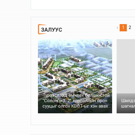
БАЙРШЛААР НЭМЭГДҮҮЛНЭ
‹
1
2
ЗАЛУУС
Түрээслээд өмчлөх боломжтой
“Солонго 1, 2” хорооллын орон
Шилдэ
сууцыг олгох КВОТ-ыг хэн авах
шагна
боломжтой вэ