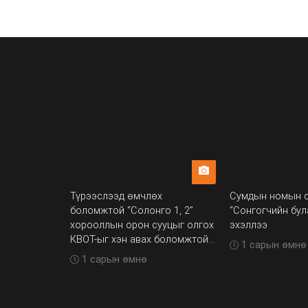
Түрээслээд өмчлөх
Сумдын номын 
боломжтой “Солонго 1, 2”
“Сонгогчийн бу
хорооллын орон сууцыг олгох
эхэллээ
КВОТ-ыг хэн авах боломжтой
1 сарын өмнө
вэ
1 сарын өмнө