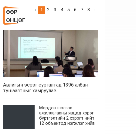
‹
1
2
3
4
5
6
7
8
›
ӨӨР
ӨНЦӨГ
Авлигын эсрэг сургалтад 1396 албан
тушаалтныг хамруулав
Мөрдөн шалгах
ажиллагааны явцад хэрэг
бүртгэлтийн 2 хэрэгт нийт
12 объектод нэгжлэг хийв