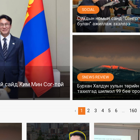
SOCIAL
Сумдын номын санд “Сонгог
булан” ажиллаж эхэллээ
SNEWS REVIEW
й сайд Ким Мин Сог-той
Бурхан Халдун уулын төрийн
тахилгад шилмэл 99 бөө ор
‹
1
2
3
4
5
6
...
160