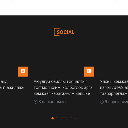
SOCIAL
санд
Аюулгүй байдлын хяналтыг
Улсын хэмжээ
лан” ажиллаж
тогтмол хийж, холбогдох арга
вагон АИ-92 а
хэмжээг хэрэгжүүлж хэвшье
тээвэрлэгдэж
8 сарын өмнө
9 сарын өм