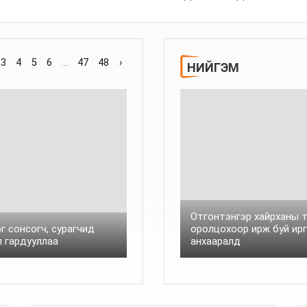
3
4
5
6
...
47
48
›
НИЙГЭМ
Отгонтэнгэр хайрханы 
г сонсогч, сурагчид
оролцохоор ирж буй ир
л гардууллаа
анхааралд