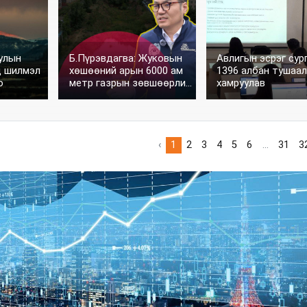
уулын
Б.Пүрэвдагва: Жуковын
Авлигын эсрэг сур
д шилмэл
хөшөөний арын 6000 ам
1396 албан тушаа
о
метр газрын зөвшөөрлийг
хамруулав
цуцалж, цэцэрлэгт
хүрээлэн байгуулна
‹
1
2
3
4
5
6
...
31
3