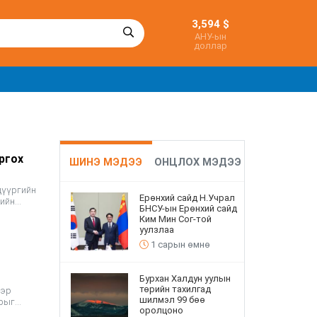
3,594 $
АНУ-ын
доллар
ргох
ШИНЭ МЭДЭЭ
ОНЦЛОХ МЭДЭЭ
дүүргийн
Ерөнхий сайд Н.Учрал
гийн
БНСУ-ын Ерөнхий сайд
Ким Мин Сог-той
уулзлаа
1 сарын өмнө
с
Бурхан Халдун уулын
төрийн тахилгад
ээр
шилмэл 99 бөө
зрыг
оролцоно
ргаж