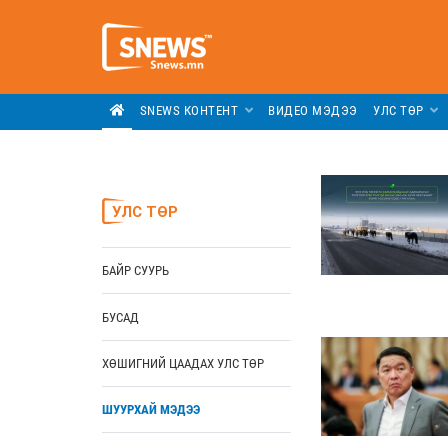
SNEWS КОНТЕНТ
ВИДЕО МЭДЭЭ
УЛС ТӨР
УЛС ТӨР
БАЙР СУУРЬ
БУСАД
ХӨШИГНИЙ ЦААДАХ УЛС ТӨР
ШУУРХАЙ МЭДЭЭ