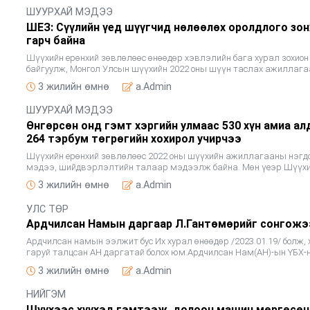
ШУУРХАЙ МЭДЭЭ
ШЕЗ: Сүүлийн үед шүүгчид нөлөөлөх оролдлого зо
гарч байна
Шүүхийн ерөнхий зөвлөлөөс өнөөдөр хэвлэлийн бага хурал зохион
байгуулж, Монгол Улсын шүүхийн 2022 оны шүүн таслах ажиллаг
нэгдсэн дүн мэдээ болон шүүхийн хараат бус байдал, нөлөөллийн
3 жилийн өмнө
a.Admin
мэдүүлгийн
ШУУРХАЙ МЭДЭЭ
Өнгөрсөн онд гэмт хэргийн улмаас 530 хүн амиа ал
264 тэрбум төгрөгийн хохирол учирчээ
Шүүхийн ерөнхий зөвлөлөөс 2022 оны шүүхийн ажиллагааны нэгд
мэдээ, шийдвэрлэлтийн талаар мэдээлж байна. Мөн үеэр Шүүх
ерөнхий зөвлөлийн Шүүхийн захиргаа, удирдлагын газрын Мэдэ
3 жилийн өмнө
a.Admin
технол
УЛС ТӨР
Ардчилсан Намын даргаар Л.Гантөмөрийг сонгожэ
Ардчилсан намын ээлжит бус Их хурал өнөөдөр /2023.01.19/ болж, 
гаруй талцсан АН даргатай болох юм.Ардчилсан Нам(АН)-ын ҮБХ-
ээлжит бус хурал өнөөдөр болж, намын даргаа сонголоо.&nbsp; Ту
3 жилийн өмнө
a.Admin
НИЙГЭМ
Шүүхээс хүүхэд гэмтээж, долоон машин мөргөсөн