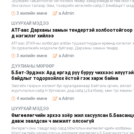
Зүүнбаян-Тавантолгой чиглэлийн төмөр замд өнөөдө өглөө осол г
Энэ ослын талаар Зам, тээврийн хөгжлийн сайд С.Бямбацогт мэ
өглөө. Тэрбээр "Зүүнбаян өртөөнөөс Ханги-Мандалын төмөр зам 
3 жилийн өмнө
a.Admin
ШУУРХАЙ МЭДЭЭ
АТГ-аас Дарханы замын тендертэй холбоотойгоор
д нэгжлэг хийлээ
АТГ-аас ЗТХЯ-ны холбогдох албан тушаалтнуудын өрөөнд нэгжлэг 
Эх сурвалжийн мэдээлж буйгаар, Дарханы замын тендер
шалгаруулалтын асуудалтай холбогдуулж, тухайн үед шийдвэр га
3 жилийн өмнө
a.Admin
оролцсон алб
ДУУЛИАНЫ МӨРӨӨР
Б.Бат-Эрдэнэ: Ард иргэд рүү буруу чиххээс илүүтэ
байдлыг тодорхойлох ёстой гэж харж байна
Засгийн газрын ээлжит бус хуралдаанаар Байгаль орчин, аялал
жуулчлалын сайд Н.Уртнасан, дэд сайд Ц.Батбаяр, мөн тус яамны 
нарийн бичгийн дарга Д.Ганболд нарыг ажлаас нь чөлөөлсөн тала
4 жилийн өмнө
a.Admin
мэд
ШУУРХАЙ МЭДЭЭ
Өмгөөлөгчийн эрхээ хоёр жил хасуулсан Б.Баасанц
давж заалдсан ч амжилт олсонгүй
Өнгөрөгч оны тавдугаар сард Монголын өмгөөлөгчдийн холбооны
Мэргэжлийн хариуцлагын хорооноос өмгөөлөгч Б.Баасанцогтыг ө