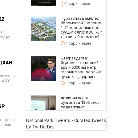
1 сарын өмнө
22
Түрээслээд өмчлөх
боломжтой “Солонго
1, 2” хорооллын орон
сууцыг олгох КВОТ-ыг
ая
хэн авах боломжтой
үүлэх
вэ
 хийлээ.
1 сарын өмнө
Б.Пүрэвдагва:
ЯЦХАН
Жуковын хөшөөний
арын 6000 ам метр
газрын зөвшөөрлийг
лагдсаны
цуцалж, цэцэрлэгт
т 4000
хүрээлэн байгуулна
1 сарын өмнө
з
Авлигын эсрэг
сургалтад 1396 албан
ЭР
тушаалтныг
хамруулав
1 сарын өмнө
э төрийн
National Park Tweets - Curated tweets
нголын
by TwitterDev
н шилд
Сумдын номын санд
“Сонгогчийн булан”