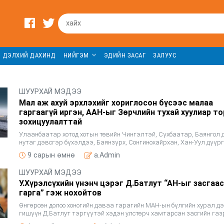
ДЭЛХИЙ ДАХИНД
НИЙГЭМ
ЭДИЙН ЗАСАГ
ЗАЛУУС
ШУУРХАЙ МЭДЭЭ
Мал аж ахуй эрхлэхийг хориглосон бүсээс малаа
гаргаагүй иргэн, ААН-ыг Зөрчлийн тухай хуулиар то
зохицуулалттай
Улаанбаатар хотод хотын төвийн Чингэлтэй, Сүхбаатар, Баянгол 
нутаг дэвсгэр бүхэлдээ, Баянзүрх, Сонгинохайрхан, Хан-Уул дүүр
Гачуурт, Хонхор, Жаргалант, Эмээлт, Туул тосгон, Өлзийт хорооно
9 сарын өмнө
a.Admin
ШУУРХАЙ МЭДЭЭ
У.Хүрэлсүхийн үнэнч цэрэг Д.Батлут “АН-ыг засгаа
гарга” гэж нохойтов
Өнгөрсөн долоо хоногийн даваа гарагийн МАН-ын бүлгийн хурал д
гишүүн Д.Батлут тэргүүтэй хэдэн улстөрч хамтарсан засгийн га
тарааж, МАН дангаараа засгийн газар байгуулъя гэсэн санал га