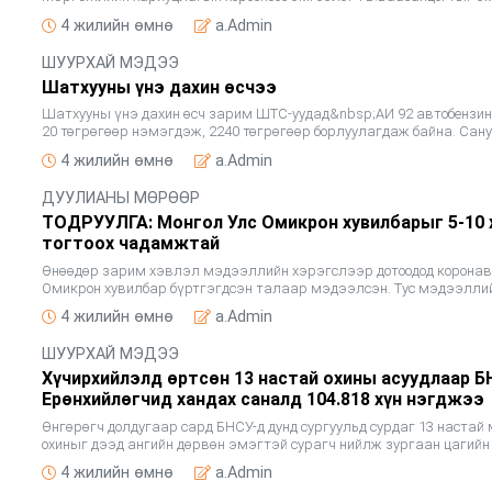
эрхийг хоёр жилийн хугацаа
4 жилийн өмнө
a.Admin
ШУУРХАЙ МЭДЭЭ
Шатхууны үнэ дахин өсчээ
Шатхууны үнэ дахин өсч зарим ШТС-уудад&nbsp;АИ 92 автобензин
20 төгрөгөөр нэмэгдэж, 2240 төгрөгөөр борлуулагдаж байна. Сану
Өнгөрөгч оны арваннэгдүгээр сард АИ 92 автобензиний үнийг чөл
4 жилийн өмнө
a.Admin
ДУУЛИАНЫ МӨРӨӨР
ТОДРУУЛГА: Монгол Улс Омикрон хувилбарыг 5-10 
тогтоох чадамжтай
Өнөөдөр зарим хэвлэл мэдээллийн хэрэгслээр дотоодод коронав
Омикрон хувилбар бүртгэгдсэн талаар мэдээлсэн. Тус мэдээлли
мэндийн яамнаас үгүйсгэн дараах тайлбар мэдээллийг хийлээ.
4 жилийн өмнө
a.Admin
ШУУРХАЙ МЭДЭЭ
Хүчирхийлэлд өртсөн 13 настай охины асуудлаар Б
Ерөнхийлөгчид хандах саналд 104.818 хүн нэгджээ
Өнгөрөгч долдугаар сард БНСУ-д дунд сургуульд сурдаг 13 настай
охиныг дээд ангийн дөрвөн эмэгтэй сурагч нийлж зургаан цагийн
зодож, хүчээр архи уулган, өрөөнд хорьсон ноцтой хэрэг гарсан.&
4 жилийн өмнө
a.Admin