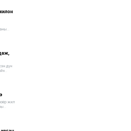
ажиллаж эхэллээ
1 сарын өмнө
нхилон
Отгонтэнгэр хайрханы
ааны
тахилгад оролцохоор
ирж буй иргэдийн
анхааралд
1 сарын өмнө
даж,
Мөрдөн шалгах
сэн дүн
ажиллагааны явцад
ийн
хэрэг бүртгэлтийн 2
хэрэгт нийт 12
эллийн
объектод нэгжлэг
хийв
1 сарын өмнө
э
Н.Учрал: Хэвлэлийн
хоёр жил
эрх чөлөөнд халдсан
ны
нийтийн албан
с
тушаалтнуудыг
чөлөөлнө
1 сарын өмнө
 иргэн