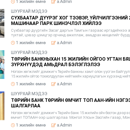
1 жилийн өмнө
a.Admin
&ldqu
ШУУРХАЙ МЭДЭЭ
СҮХБААТАР ДҮҮРЭГ ХОГ ТЭЭВЭР, ҮЙЛЧИЛГЭЭНИЙ 
МАШИНААР ПАРК ШИНЭЧЛЭЛ ХИЙЛЭЭ
Сүхбаатар дүүргийн Засаг даргын Тамгын газраас иргэдийнхээ 
тухтай, цэвэр цэмцгэр орчинд ажиллаж, амьдрах нөхцөлийг бүрд
зорилгоор хог тээвэр, үйлчилгээний 22 машинаар парк шинэчлэл
1 жилийн өмнө
a.Admin
Дүү
ШУУРХАЙ МЭДЭЭ
ТӨРИЙН БАНКНЫХАН 15 ЖИЛИЙН ОЙГОО УГТАН Б
ЗҮРХНҮҮДЭД АМЬДРАЛ БЭЛЭГЛЭЛЭЭ
Ногоон хөгжлийг дэмжигч Төрийн банкны хамт олон үүсгэн байгуу
15 жилийн ойгоо тохиолдуулан нийгмийн хариуцлагын хүрээнд ний
гаруй ажилтныхаа дунд &ldquo;Өгөх өдөр&rdquo; хандивын аяныг 
1 жилийн өмнө
a.Admin
ШУУРХАЙ МЭДЭЭ
ТӨРИЙН БАНК ТӨРИЙН ӨМЧИТ ТОП ААН-ИЙН НЭГЭ
ШАЛГАРЛАА
Ногоон хөгжлийг дэмжигч Төрийн банк 15 жилийн ойн босгон дээрэ
өмчит ТОПААН-ээр шалгарлаа. Монгол Улсын Засгийн газар, Мо
худалдаа аж үйлдвэрийнтанхим хамтран 24 дэх жилдээ дотооды
1 жилийн өмнө
a.Admin