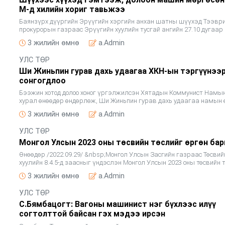
М-д хилийн хориг тавьжээ
Баянзүрх дүүргийн Эрүүгийн хэргийн анхан шатны шүүхэд Тээвр
прокурорын газраас Эрүүгийн хуулийн тусгай ангийн 27.10 дугаар
2 дахь хэсгийн 2.2, 2.4 дэх заалтад тус тус заасан эрүүгийн хэрэ
3 жилийн өмнө
a.Admin
УЛС ТӨР
Ши Жиньпин гурав дахь удаагаа ХКН-ын тэргүүнээ
сонгогдлоо
Бээжин хотод долоо хоног үргэлжилсэн Хятадын Коммунист Намын
хурал өнөөдөр өндөрлөж, Ши Жиньпин гурав дахь удаагаа намын 
нарийн бичгийн даргаар сонгогджээ. Өдгөө 69 настай Ши Жиньпин
3 жилийн өмнө
a.Admin
УЛС ТӨР
Монгол Улсын 2023 оны төсвийн төслийг өргөн бар
Өнөөдөр /2022.09.29/ &nbsp;Монгол Улсын Засгийн газраас Төсвий
хуулийн 8.4.5-д заасныг үндэслэн Монгол Улсын 2023 оны төсвийн т
2024-2025 оны төсвийн төсөөллийн тухай хуульд өөрчлөлт оруул
3 жилийн өмнө
a.Admin
УЛС ТӨР
С.Бямбацогт: Вагоны машинист нэг бүхлээс илүү
согтолттой байсан гэх мэдээ ирсэн