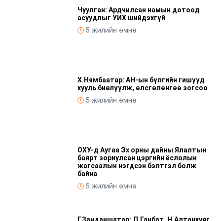
Чуулган: Ардчилсан намын дотоод
асуудлыг УИХ шийдэхгүй
5 жилийн өмнө
Х.Нямбаатар: АН-ын бүлгийн гишүүд
хууль биелүүлж, өлсгөлөнгөө зогсоо
5 жилийн өмнө
ОХУ-д Аугаа Эх орны дайны Ялалтын
баярт зориулсан цэргийн ёслолын
жагсаалын нэгдсэн бэлтгэл болж
байна
5 жилийн өмнө
Г.Занданшатар: Д.Ганбат, Н.Алтанхуяг