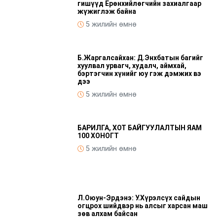
гишүүд Ерөнхийлөгчийн захиалгаар
жүжиглэж байна
5 жилийн өмнө
Б.Жаргалсайхан: Д.Энхбатын багийг
хуулвал урвагч, худалч, аймхай,
бэртэгчин хүнийг юу гэж дэмжих вэ
дээ
5 жилийн өмнө
БАРИЛГА, ХОТ БАЙГУУЛАЛТЫН ЯАМ
100 ХОНОГТ
5 жилийн өмнө
Л.Оюун-Эрдэнэ: У.Хүрэлсүх сайдын
огцрох шийдвэр нь алсыг харсан маш
зөв алхам байсан