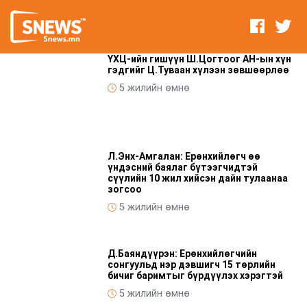
ҮХЦ-ийн гишүүн Ш.Цогтоог АН-ын хүн
гэдгийг Ц.Туваан хүлээн зөвшөөрлөө
5 жилийн өмнө
Л.Энх-Амгалан: Ерөнхийлөгч өө
үндэсний баялаг бүтээгчидтэй
сүүлийн 10 жил хийсэн дайн тулаанаа
зогсоо
5 жилийн өмнө
Д.Баяндүүрэн: Ерөнхийлөгчийн
сонгуульд нэр дэвшигч 15 төрлийн
бичиг баримтыг бүрдүүлэх хэрэгтэй
5 жилийн өмнө