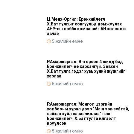
Ц.Мөнх-Оргил: Ерөнхийлөгч
Х.Баттулгыг сонгуульд дэмжүүлэх
АНУ-ын лобби компанийг АН хөлсөлж
авчээ
5 жилийн өмнө
Р.Амаржаргал: Өнгөрсөн 4 жилд бид
Ерөнхийлөгчөө харсангүй. Зөвхөн
Х.Баттулга гэдэг хувь хүний жүжгийг
харлаа
5 жилийн өмнө
Р.Амаржаргал: Монгол цэргийн
холбооны хурал дээр “Маш зөв зүйтэй,
сайхан зүйл санаачиллаа” гэж
Ерөнхийлөгч Х.Баттулга илгээлт
ирүүлсэн
5 жилийн өмнө