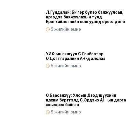
Л.Гүндалай: Би гэр бүлээ баяжуулсан,
иргэдээ баяжуулахын тулд
Ерөнхийлөгчийн сонгуульд өрсөлдөнө
5 жилийн өмнө
УИХ-ын гишүүн С.Ганбаатар
О.Цогтгэрэлийн АН-д элслээ
5 жилийн өмнө
О.Баасанхүү: Улсын Дээд шүүхийн
цахим бүртгэлд С.Эрдэнэ АН-ын дарга
хэвээрээ байгаа
5 жилийн өмнө