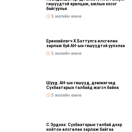
гишүүдтэй ярилцаж, ажлын хэсэг
байгуулья
5 жилийн өмнө
Ерөнхийлөгч Х.Баттулга өлсгөлөн
зарлаж буй АН-ын гишүүдтэй уулзлаа
5 жилийн өмнө
Шууд: АН-ын гишүүд, дэмжигчид
Сүхбаатарын талбайд жагсч байна
5 жилийн өмнө
С.Эрдэнэ: Сүхбаатарын талбай дээр
нойтон өлсгөлөн зарлаж байгаа