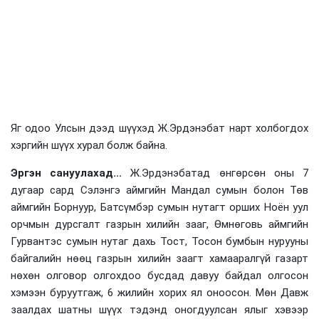
Яг одоо Улсын дээд шүүхэд Ж.Эрдэнэбат нарт холбогдох
хэргийн шүүх хурал болж байна.
Эргэн сануулахад...
Ж.Эрдэнэбатад өнгөрсөн оны 7
дугаар сард Сэлэнгэ аймгийн Мандал сумын болон Төв
аймгийн Борнуур, Батсүмбэр сумын нутагт орших Ноён уул
орчмын дурсгалт газрын хилийн зааг, Өмнөговь аймгийн
Гурвантэс сумын нутаг дахь Тост, Тосон бумбын нурууны
байгалийн нөөц газрын хилийн заагт хамааралгүй газарт
нөхөн олговор олгохдоо бусдад давуу байдал олгосон
хэмээн буруутгаж, 6 жилийн хорих ял оноосон. Мөн Давж
заалдах шатны шүүх тэдэнд оногдуулсан ялыг хэвээр