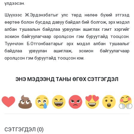
үлдээсэн.
Шүүхээс Ж.Эрдэнэбатыг улс төрд нөлөө бүхий этгээд
өөртөө болон бусдад давуу байдал бий болгож, эрх мэдэл
албан тушаалын байдлаа урвуулан ашиглах гэмт хэргийг
зохион байгуулагчаар оролцсон гэм буруутайд тооцсон.
Түүнчлэн Б.Отгонбаатарыг эрх мэдэл албан тушаалыг
байдлаа урвуулан ашиглаж, зохион байгуулагчаар
оролцсон гэм буруутайд тооцсон юм.
ЭНЭ МЭДЭЭНД ТАНЫ ӨГӨХ СЭТГЭГДЭЛ
СЭТГЭГДЭЛ (0)