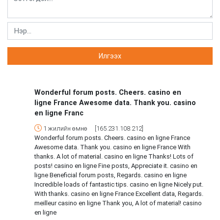
Wonderful forum posts. Cheers. casino en
ligne France Awesome data. Thank you. casino
en ligne Franc
1 жилийн өмнө
[165.231.108.212]
Wonderful forum posts. Cheers. casino en ligne France
Awesome data. Thank you. casino en ligne France With
thanks. A lot of material. casino en ligne Thanks! Lots of
posts! casino en ligne Fine posts, Appreciate it. casino en
ligne Beneficial forum posts, Regards. casino en ligne
Incredible loads of fantastic tips. casino en ligne Nicely put.
With thanks. casino en ligne France Excellent data, Regards.
meilleur casino en ligne Thank you, A lot of material! casino
en ligne