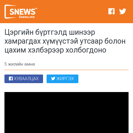
Цэргийн бүртгэлд шинээр
хамрагдах хүмүүстэй утсаар болон
цахим хэлбэрээр холбогдоно
5 жилийн өмнө
ХУВААЛЦАХ
ЖИРГЭХ