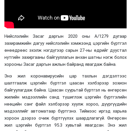
Нийслэлийн Засаг даргын 2020 оны А/1279 дугаар
захирамжийн дагуу нийслэлийн хэмжээнд цэргийн бүртгэл
өнөөдрөөс эхэлж нэгдүгээр сарын 27-ны өдрийг дуустал
нутгийн захиргааны байгууллагын анхан шатны нэгж болох
хорооны Засаг даргын ажлын байранд явагдаж байна.
Энэ жил коронавирусийн цар тахлын дэгдэлтээс
шалтгаалж цэргийн бүртгэл цаасан хэлбэрээр зохион
байгуулагдаж байна. Цаасан суурьтай бүртгэл нь өнгөрсөн
жилийн мэдээллийн санд түшиглэж цэргийн бүртгэлийн
нөөцийн санг файл хэлбэрээр хуулж хороо, дүүргүүдийн
мэдээллийг автоматаар бүртгэнэ. Тиймээс иргэд харьяа
хороон дээрээ очиж бүртгүүлэх шаардлагагүй. Өнгөрсөн
жил цэргийн бүртгэл 95.3 хувьтай явагдсан. Энэ жил