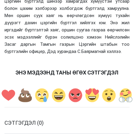
цэргийн бүртгэлд шинээр хамрагдах хүмүүстэй утсаар
болон цахим хэлбэрээр холбогдож бүртгэлд хамруулна.
Мөн оршин суух хаяг нь өөрчлөгдсөн хүмүүс тухайн
дүүрэгт дахин цэргийн бүртгэл хийлгэх юм. Энэ жил
иргэдийг бүртгэлтэй хаяг, оршин суугаа газраа өөрчилсөн
эсэх мэдээллийг бүрэн солилцоно хэмээн Нийслэлийн
Засаг даргын Тамгын газрын Цэргийн штабын тоо
бүртгэлийн офицер, Дэд хурандаа С.Баярмагнай хэллээ.
ЭНЭ МЭДЭЭНД ТАНЫ ӨГӨХ СЭТГЭГДЭЛ
СЭТГЭГДЭЛ (0)