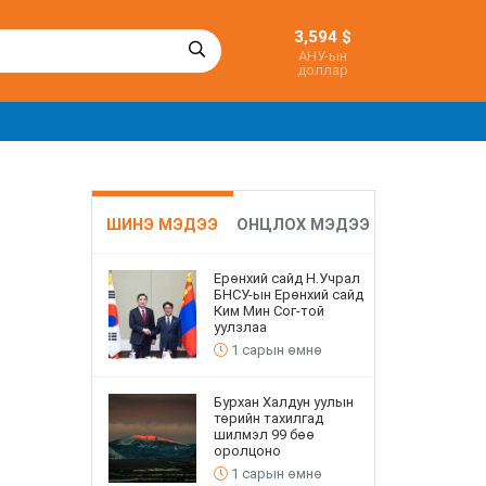
3,594 $
АНУ-ын
доллар
ШИНЭ МЭДЭЭ
ОНЦЛОХ МЭДЭЭ
Ерөнхий сайд Н.Учрал
БНСУ-ын Ерөнхий сайд
Ким Мин Сог-той
уулзлаа
1 сарын өмнө
Бурхан Халдун уулын
төрийн тахилгад
шилмэл 99 бөө
оролцоно
1 сарын өмнө