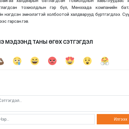
байгаа халдварын батлагдсан тохиолдлын хавьтлуудаас и
тлагдсан тохиолдлын гэр бүл, Мөнххада компанийн бат
йн нэгдсэн эмнэлэгтэй холбоотой халдварууд бүртгэгдлээ. Сүү
ээс гарсан.гэв.
НЭ МЭДЭЭНД ТАНЫ ӨГӨХ СЭТГЭГДЭЛ