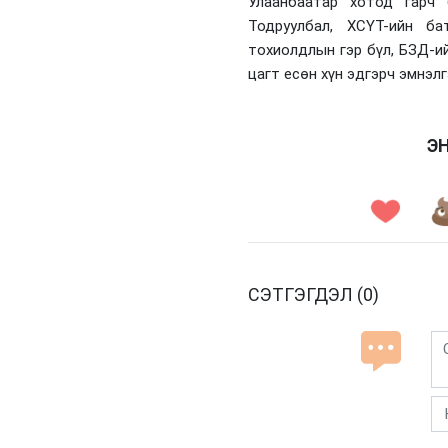
Улаанбаатар хотод гарч 
Тодруулбал, ХСҮТ-ийн ба
тохиолдлын гэр бүл, БЗД-и
цагт есөн хүн эдгэрч эмнэлг
Э
СЭТГЭГДЭЛ (0)