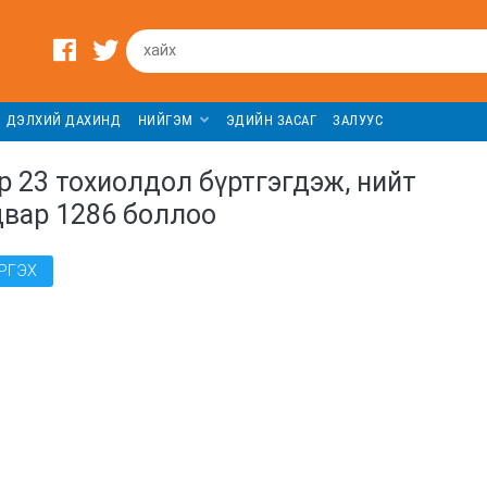
ДЭЛХИЙ ДАХИНД
НИЙГЭМ
ЭДИЙН ЗАСАГ
ЗАЛУУС
р 23 тохиолдол бүртгэгдэж, нийт
двар 1286 боллоо
РГЭХ