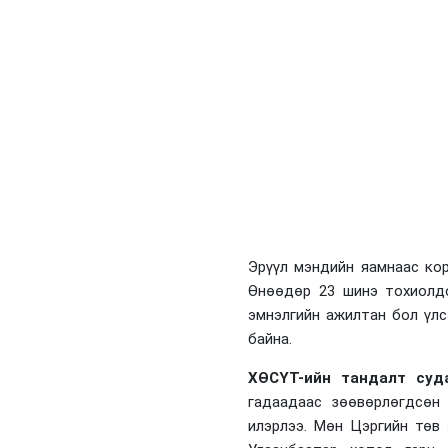
Эрүүл мэндийн яамнаас ко
Өнөөдөр 23 шинэ тохиолдо
эмнэлгийн ажилтан бол үл
байна.
ХӨСҮТ-ийн тандалт суд
гадаадаас зөөвөрлөгдсөн 
илэрлээ. Мөн
Цэргийн төв 