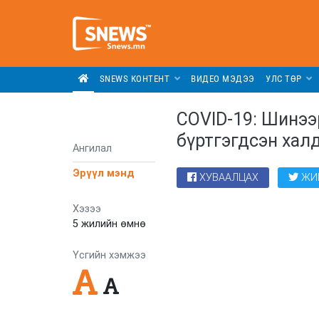
SNEWS КОНТЕНТ
ВИДЕО МЭДЭЭ
УЛС ТӨР
COVID-19: Шинээ
бүртгэгдсэн хал
Ангилал
Эрүүл мэнд
ХУВААЛЦАХ
ЖИ
Хэзээ
5 жилийн өмнө
Үсгийн хэмжээ