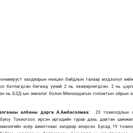
ронавируст халдварын нөхцөл байдлын талаар мэдээлэл хийж
л батлагдсан бөгөөд үүний 2 нь зөөвөрлөгдсөн. 2 нь цэрг
сэн нь БЗД-ын эмнэлэг болон Мөнххадагын голомтын ойрын х
алгааны албаны дарга А.Амбасэлмаа:
23 тохиолдлын х
буюу Токиогоос ирсэн иргэдийн гурав дахь давтан шинжил
эмнэлгийн хоёр ажилтнаас халдвар илэрсэн.
Бусад 19 тохио