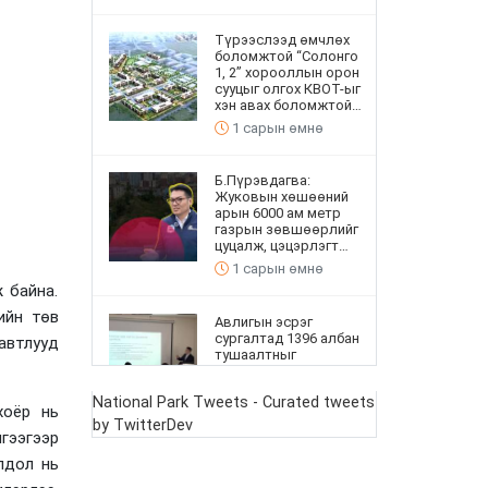
Түрээслээд өмчлөх
боломжтой “Солонго
1, 2” хорооллын орон
сууцыг олгох КВОТ-ыг
хэн авах боломжтой
вэ
1 сарын өмнө
Б.Пүрэвдагва:
Жуковын хөшөөний
арын 6000 ам метр
газрын зөвшөөрлийг
цуцалж, цэцэрлэгт
хүрээлэн байгуулна
1 сарын өмнө
 байна.
ийн төв
Авлигын эсрэг
сургалтад 1396 албан
автлууд
тушаалтныг
хамруулав
1 сарын өмнө
National Park Tweets - Curated tweets
оёр нь
by TwitterDev
гээгээр
Сумдын номын санд
“Сонгогчийн булан”
лдол нь
ажиллаж эхэллээ