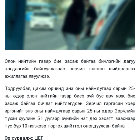
Олон нийтийн газар бие засаж байгаа бичлэгийн дагуу
цагдаагийн байгууллагаас зөрчил шалган шийдвэрлэх
ажиллагаа явуулжээ.
Тодруулбал, цахим орчинд энэ оны наймдугаар сарын 25-
ны өдөр олон нийтийн газар биеэ зүй бус авч явж, бие
засаж байгаа бичлэг нийтлэгдсэн. Зөрчил гаргасан хоёр
иргэнийг энэ оны наймдугаар сарын 25-ны өдөр Зөрчлийн
тухай хуулийн 5.1 дүгээр зүйлийн нэг дэх хэсэгт зааснаар
тус бүр 10 нэгжээр торгох шийтгэл оногдуулсан байна.
Эх сурвалж:
ЦЕГ