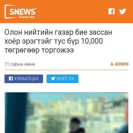
Олон нийтийн газар бие зассан
хоёр эрэгтэйг тус бүр 10,000
төгрөгөөр торгожээ
11 сарын өмнө
A.ADMIN
ХУВААЛЦАХ
ЖИРГЭХ