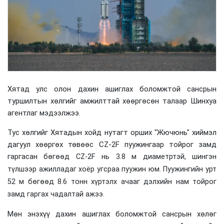
Хятад улс олон дахин ашиглах боломжтой сансрын
туршилтын хөлгийг амжилттай хөөргөсөн талаар Шинхуа
агентлаг мэдээлжээ.
Тус хөлгийг Хятадын хойд нутагт орших "Жючюнь" хиймэл
дагуул хөөргөх төвөөс CZ-2F пуужингаар тойрог замд
гаргасан бөгөөд
CZ-2F нь 3.8 м диаметртэй, шингэн
түлшээр ажилладаг хоёр угсраа пуужин юм. Пуужингийн урт
52 м бөгөөд 8.6 тонн хүртэлх ачааг дэлхийн нам тойрог
замд гаргах чадалтай ажээ.
Мөн энэхүү дахин ашиглах боломжтой сансрын хөлөг