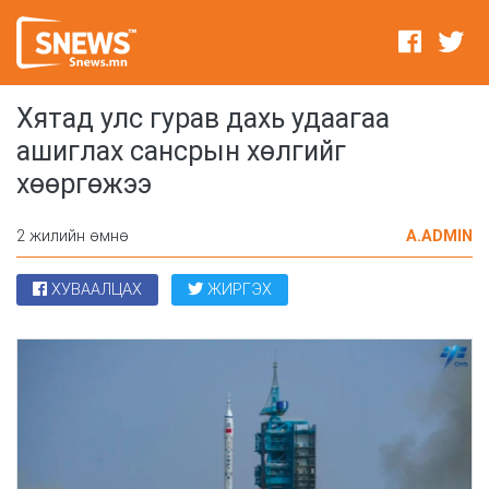
Хятад улс гурав дахь удаагаа
ашиглах сансрын хөлгийг
хөөргөжээ
2 жилийн өмнө
A.ADMIN
ХУВААЛЦАХ
ЖИРГЭХ