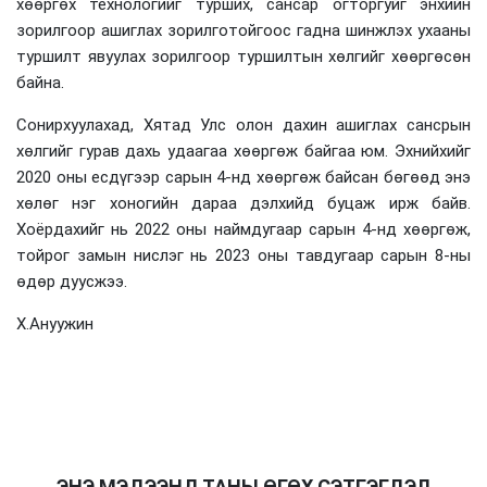
хөөргөх технологийг турших, сансар огторгуйг энхийн
зорилгоор ашиглах зорилготойгоос гадна шинжлэх ухааны
туршилт явуулах зорилгоор туршилтын хөлгийг хөөргөсөн
байна.
Сонирхуулахад, Хятад Улс олон дахин ашиглах сансрын
хөлгийг гурав дахь удаагаа хөөргөж байгаа юм. Эхнийхийг
2020 оны есдүгээр сарын 4-нд хөөргөж байсан бөгөөд энэ
хөлөг нэг хоногийн дараа дэлхийд буцаж ирж байв.
Хоёрдахийг нь 2022 оны наймдугаар сарын 4-нд хөөргөж,
тойрог замын нислэг нь 2023 оны тавдугаар сарын 8-ны
өдөр дуусжээ.
Х.Ануужин
ЭНЭ МЭДЭЭНД ТАНЫ ӨГӨХ СЭТГЭГДЭЛ