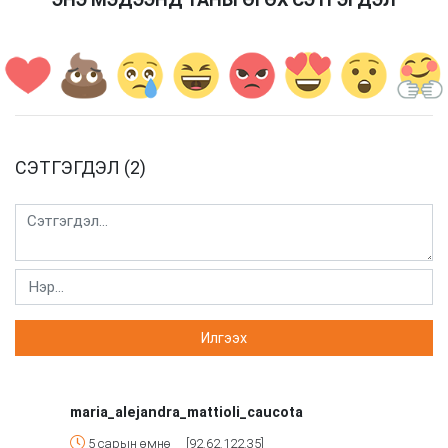
СЭТГЭГДЭЛ (2)
maria_alejandra_mattioli_caucota
5 сарын өмнө
[92.62.122.35]