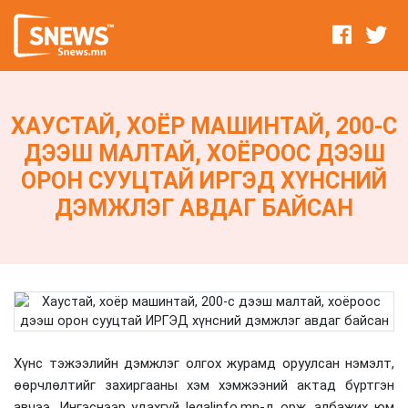
ХАУСТАЙ, ХОЁР МАШИНТАЙ, 200-С
ДЭЭШ МАЛТАЙ, ХОЁРООС ДЭЭШ
ОРОН СУУЦТАЙ ИРГЭД ХҮНСНИЙ
ДЭМЖЛЭГ АВДАГ БАЙСАН
Хүнс тэжээлийн дэмжлэг олгох журамд оруулсан нэмэлт,
өөрчлөлтийг захиргааны хэм хэмжээний актад бүртгэн
авчээ. Ингэснээр удахгүй legalinfo.mn-д орж, албажих юм