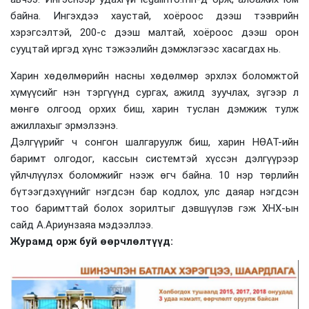
байна. Ингэхдээ хаустай, хоёроос дээш тээврийн
хэрэгсэлтэй, 200-с дээш малтай, хоёроос дээш орон
сууцтай иргэд хүнс тэжээлийн дэмжлэгээс хасагдах нь.
Харин хөдөлмөрийн насны хөдөлмөр эрхлэх боломжтой
хүмүүсийг нэн тэргүүнд сургах, ажилд зуучлах, зүгээр л
мөнгө олгоод орхих биш, харин туслан дэмжиж тулж
ажиллахыг эрмэлзэнэ.
Дэлгүүрийг ч сонгон шалгаруулж биш, харин НӨАТ-ийн
баримт олгодог, кассын системтэй хүссэн дэлгүүрээр
үйлчлүүлэх боломжийг нээж өгч байна. 10 нэр төрлийн
бүтээгдэхүүнийг нэгдсэн бар кодлох, улс даяар нэгдсэн
тоо баримттай болох зорилтыг дэвшүүлэв гэж ХНХ-ын
сайд А.Ариунзаяа мэдээллээ.
Журамд орж буй өөрчлөлтүүд: