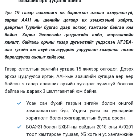
эзэмших эрх цуцалж байна.
Тус 19 газар эзэмшигч нь барилгын ажлаа эхлүүлээгүй,
зарим ААН нь шөнийн цагаар их хэмжээний хайрга,
дайргын Туулийн бургас дээр асгаж, гэмтээж байгаа юм
байна. Харин Экологийн цагдаагийн алба, мэргэжлийн
хяналт, байгаль орчны газар дүгнэлтийг үндэслэн НГЗБА-
аас тухайн аж ахуй нэгжүүдийн учруулсан хохирлыг нөхөн
барагдуулах ажлыг хийх юм.
Газар олголтын хамгийн уртдаа 15 жилээр олгодог. Дээрх
эрхээ цуцлуулса иргэн, ААН-ын эзэшлийн хугацаа өөр өөр
байсан ч газар эзэмших эрхийн хугацааг хүчингүй болгож
байгаа нь дараах 3 шалтгаантай юм байна.
Усан сан бүхий газрын энгийн болон онцгой
хамгаалалтын бүс, Ундны усны эх үүсвэрийн
хориглолт болон хязгаарлалтын бүсэд орсон.
БОАЖЯ болон БХБЯ-ны сайдын 2018 оны А/0201
тоот хамтарсан тушаал, УБ хотын ус хангамжийн