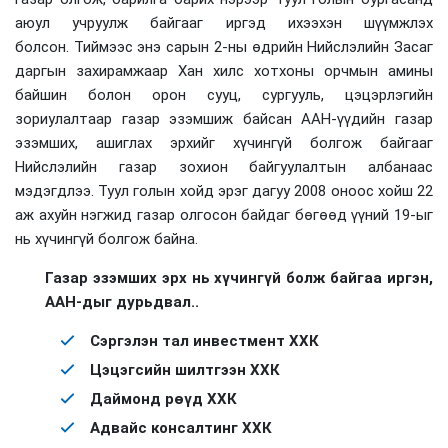
аюул учруулж байгааг иргэд ихээхэн шүүмжлэх
болсон. Тиймээс энэ сарын 2-ны өдрийн Нийслэлийн Засаг
даргын захирамжаар Хан хилс хотхоны орчмын амины
байшин болон орон сууц, сургууль, цэцэрлэгийн
зориулалтаар газар эзэмшиж байсан ААН-үүдийн газар
эзэмших, ашиглах эрхийг хүчингүй болгож байгааг
Нийслэлийн газар зохион байгуулалтын албанаас
мэдэгдлээ. Туул голын хойд эрэг дагуу 2008 оноос хойш 22
аж ахуйн нэгжид газар олгосон байдаг бөгөөд үүний 19-ыг
нь хүчингүй болгож байна.
Газар эзэмших эрх нь хүчингүй болж байгаа иргэн,
ААН-дыг дурьдвал..
Сэргэлэн тал инвестмент ХХК
Цэцэгсийн шилтгээн ХХК
Даймонд рөүд ХХК
Адвайс консалтинг ХХК