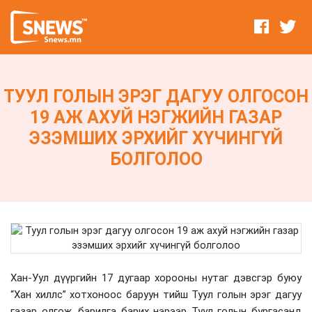
ТУУЛ ГОЛЫН ЭРЭГ ДАГУУ ОЛГОСОН
19 АЖ АХУЙ НЭГЖИЙН ГАЗАР
ЭЗЭМШИХ ЭРХИЙГ ХҮЧИНГҮЙ
БОЛГОЛОО
Хан-Уул дүүргийн 17 дугаар хорооны нутаг дэвсгэр буюу
“Хан хиллс” хотхоноос баруун тийш Туул голын эрэг дагуу
газар олгож, барилга барих нэрээр Туул голын бургасанд