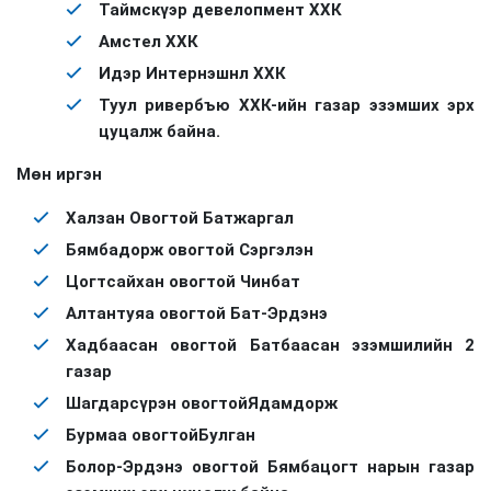
Таймскүэр девелопмент ХХК
Амстел ХХК
Идэр Интернэшнл ХХК
Туул ривербъю ХХК-ийн газар эзэмших эрх
цуцалж байна.
Мөн иргэн
Халзан Овогтой Батжаргал
Бямбадорж овогтой Сэргэлэн
Цогтсайхан овогтой Чинбат
Алтантуяа овогтой Бат-Эрдэнэ
Хадбаасан овогтой Батбаасан эзэмшилийн 2
газар
Шагдарсүрэн овогтой
Ядамдорж
Бурмаа овогтой
Булган
Болор-Эрдэнэ овогтой Бямбацогт нарын газар