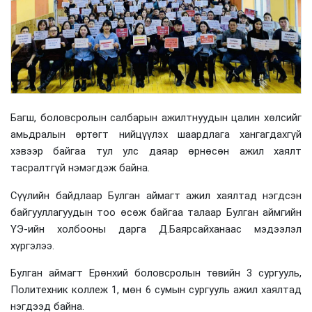
Багш, боловсролын салбарын ажилтнуудын цалин хөлсийг
амьдралын өртөгт нийцүүлэх шаардлага хангагдахгүй
хэвээр байгаа тул улс даяар өрнөсөн ажил хаялт
тасралтгүй нэмэгдэж байна.
Сүүлийн байдлаар Булган аймагт ажил хаялтад нэгдсэн
байгууллагуудын тоо өсөж байгаа талаар Булган аймгийн
ҮЭ-ийн холбооны дарга Д.Баярсайханаас мэдээлэл
хүргэлээ.
Булган аймагт Ерөнхий боловсролын төвийн 3 сургууль,
Политехник коллеж 1, мөн 6 сумын сургууль ажил хаялтад
нэгдээд байна.