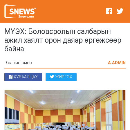
МҮЭХ: Боловсролын салбарын
ажил хаялт орон даяар өргөжсөөр
байна
9 сарын өмнө
A.ADMIN
ХУВААЛЦАХ
ЖИРГЭХ